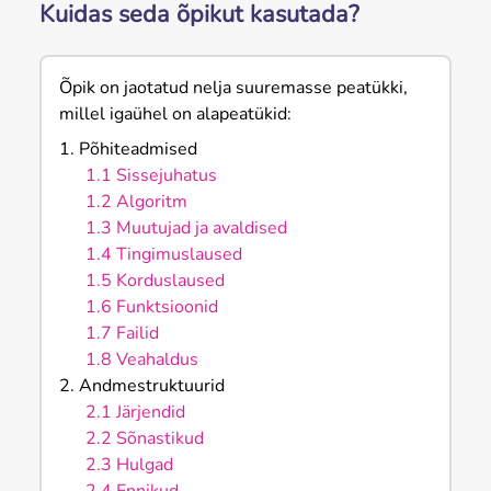
Kuidas seda õpikut kasutada?
Õpik on jaotatud nelja suuremasse peatükki,
millel igaühel on alapeatükid:
1. Põhiteadmised
1.1 Sissejuhatus
1.2 Algoritm
1.3 Muutujad ja avaldised
1.4 Tingimuslaused
1.5 Korduslaused
1.6 Funktsioonid
1.7 Failid
1.8 Veahaldus
2. Andmestruktuurid
2.1 Järjendid
2.2 Sõnastikud
2.3 Hulgad