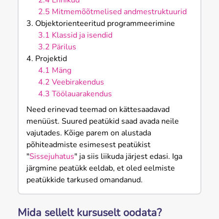
2.4 Ennikud
2.5 Mitmemõõtmelised andmestruktuurid
3. Objektorienteeritud programmeerimine
3.1 Klassid ja isendid
3.2 Pärilus
4. Projektid
4.1 Mäng
4.2 Veebirakendus
4.3 Töölauarakendus
Need erinevad teemad on kättesaadavad
menüüst. Suured peatükid saad avada neile
vajutades. Kõige parem on alustada
põhiteadmiste esimesest peatükist
"
Sissejuhatus
" ja siis liikuda järjest edasi. Iga
järgmine peatükk eeldab, et oled eelmiste
peatükkide tarkused omandanud.
Mida sellelt kursuselt oodata?