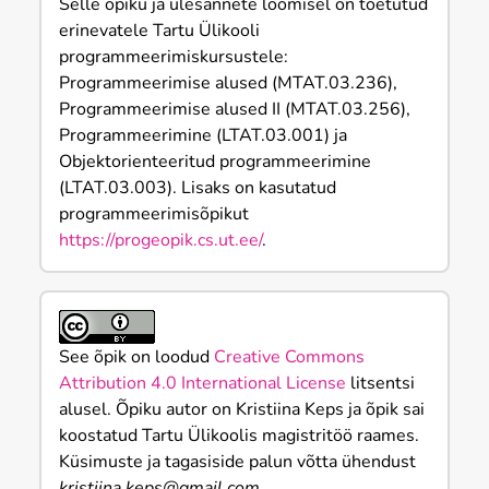
Selle õpiku ja ülesannete loomisel on toetutud
erinevatele Tartu Ülikooli
programmeerimiskursustele:
Programmeerimise alused (MTAT.03.236),
Programmeerimise alused II (MTAT.03.256),
Programmeerimine (LTAT.03.001) ja
Objektorienteeritud programmeerimine
(LTAT.03.003). Lisaks on kasutatud
programmeerimisõpikut
https://progeopik.cs.ut.ee/
.
See õpik on loodud
Creative Commons
Attribution 4.0 International License
litsentsi
alusel. Õpiku autor on Kristiina Keps ja õpik sai
koostatud Tartu Ülikoolis magistritöö raames.
Küsimuste ja tagasiside palun võtta ühendust
kristiina.keps@gmail.com